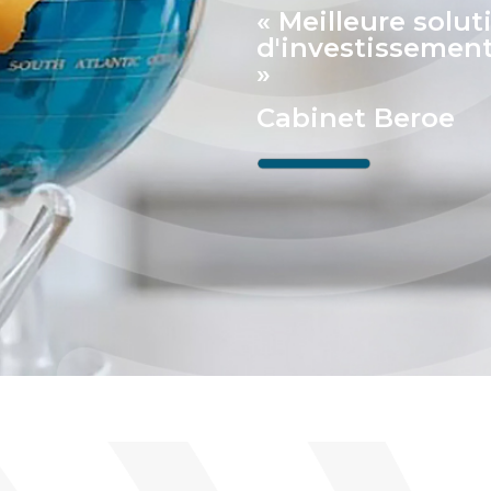
« Meilleure solut
d'investissement
»
Cabinet Beroe