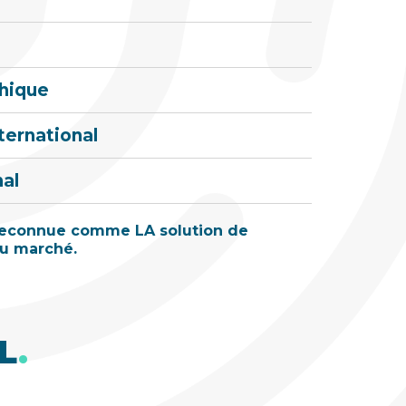
phique
ternational
nal
 reconnue comme LA solution de
du marché.
L
.