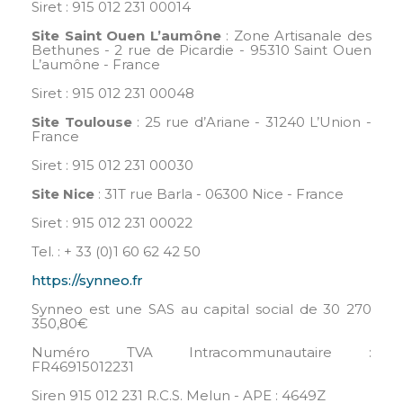
Siret : 915 012 231 00014
Site Saint Ouen L’aumône
: Zone Artisanale des
Bethunes - 2 rue de Picardie - 95310 Saint Ouen
L’aumône - France
Siret : 915 012 231 00048
Site Toulouse
: 25 rue d’Ariane - 31240 L’Union -
France
Siret : 915 012 231 00030
Site Nice
: 31T rue Barla - 06300 Nice - France
Siret : 915 012 231 00022
Tel. : + 33 (0)1 60 62 42 50
https://synneo.fr
Synneo est une SAS au capital social de 30 270
350,80€
Numéro TVA Intracommunautaire :
FR46915012231
Siren 915 012 231 R.C.S. Melun - APE : 4649Z